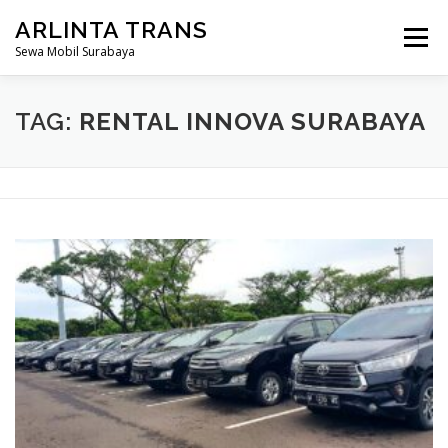
Lompat
ARLINTA TRANS
ke
Menu
konten
Sewa Mobil Surabaya
HOME
PROFIL KAMI
HARGA SEWA
TAG:
RENTAL INNOVA SURABAYA
ARMADA MOBIL