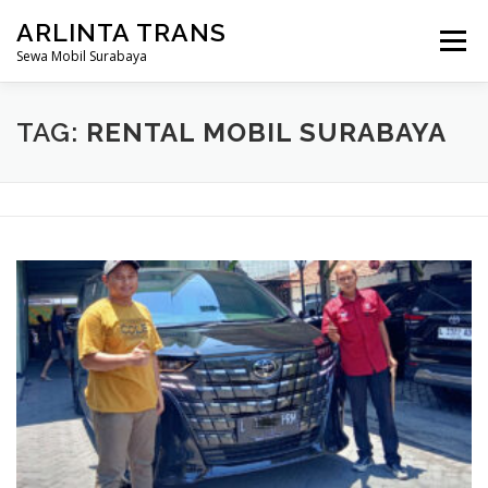
Lompat
ARLINTA TRANS
ke
Menu
konten
Sewa Mobil Surabaya
HOME
PROFIL KAMI
HARGA SEWA
TAG:
RENTAL MOBIL SURABAYA
ARMADA MOBIL