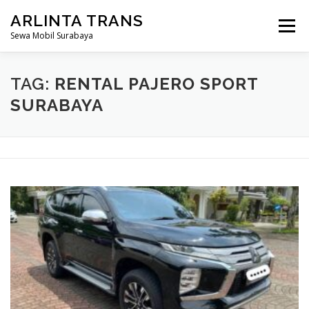
Lompat
ARLINTA TRANS
ke
Menu
konten
Sewa Mobil Surabaya
HOME
PROFIL KAMI
HARGA SEWA
TAG:
RENTAL PAJERO SPORT
SURABAYA
ARMADA MOBIL