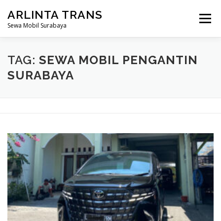
Lompat
ARLINTA TRANS
ke
Menu
konten
Sewa Mobil Surabaya
HOME
PROFIL KAMI
HARGA SEWA
TAG:
SEWA MOBIL PENGANTIN
SURABAYA
ARMADA MOBIL