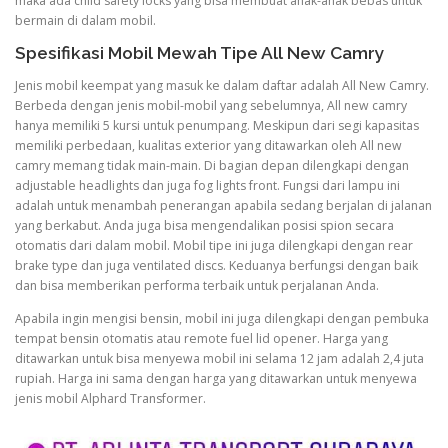
maka ada child safety locks yang bisa membuat anak-anak bebas untuk
bermain di dalam mobil.
Spesifikasi Mobil Mewah Tipe All New Camry
Jenis mobil keempat yang masuk ke dalam daftar adalah All New Camry.
Berbeda dengan jenis mobil-mobil yang sebelumnya, All new camry
hanya memiliki 5 kursi untuk penumpang. Meskipun dari segi kapasitas
memiliki perbedaan, kualitas exterior yang ditawarkan oleh All new
camry memang tidak main-main. Di bagian depan dilengkapi dengan
adjustable headlights dan juga fog lights front. Fungsi dari lampu ini
adalah untuk menambah penerangan apabila sedang berjalan di jalanan
yang berkabut. Anda juga bisa mengendalikan posisi spion secara
otomatis dari dalam mobil. Mobil tipe ini juga dilengkapi dengan rear
brake type dan juga ventilated discs. Keduanya berfungsi dengan baik
dan bisa memberikan performa terbaik untuk perjalanan Anda.
Apabila ingin mengisi bensin, mobil ini juga dilengkapi dengan pembuka
tempat bensin otomatis atau remote fuel lid opener. Harga yang
ditawarkan untuk bisa menyewa mobil ini selama 12 jam adalah 2,4 juta
rupiah. Harga ini sama dengan harga yang ditawarkan untuk menyewa
jenis mobil Alphard Transformer.