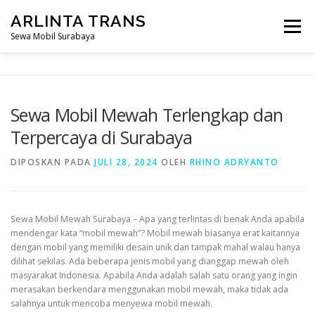
Lompat
ARLINTA TRANS
ke
Menu
konten
Sewa Mobil Surabaya
HOME
PROFIL KAMI
HARGA SEWA
Sewa Mobil Mewah Terlengkap dan
Terpercaya di Surabaya
ARMADA MOBIL
DIPOSKAN PADA
JULI 28, 2024
OLEH
RHINO ADRYANTO
Sewa Mobil Mewah Surabaya – Apa yang terlintas di benak Anda apabila
mendengar kata “mobil mewah”? Mobil mewah biasanya erat kaitannya
dengan mobil yang memiliki desain unik dan tampak mahal walau hanya
dilihat sekilas. Ada beberapa jenis mobil yang dianggap mewah oleh
masyarakat Indonesia. Apabila Anda adalah salah satu orang yang ingin
merasakan berkendara menggunakan mobil mewah, maka tidak ada
salahnya untuk mencoba menyewa mobil mewah.