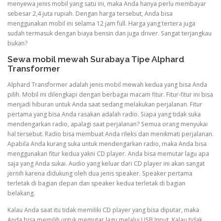
menyewa jenis mobil yang satu ini, maka Anda hanya perlu membayar
sebesar 2,4 juta rupiah. Dengan harga tersebut, Anda bisa
menggunakan mobil ini selama 12 jam full. Harga yang tertera juga
sudah termasuk dengan biaya bensin dan juga driver. Sangat terjangkau
bukan?
Sewa mobil mewah Surabaya Tipe Alphard
Transformer
Alphard Transformer adalah jenis mobil mewah kedua yang bisa Anda
pilih. Mobil ini dilengkapi dengan berbagai macam fitur. Fitur-fitur ini bisa
menjadi hiburan untuk Anda saat sedang melakukan perjalanan. Fitur
pertama yang bisa Anda rasakan adalah radio. Siapa yang tidak suka
mendengarkan radio, apalagi saat perjalanan? Semua orang menyukai
hal tersebut. Radio bisa membuat Anda rileks dan menikmati perjalanan.
Apabila Anda kurang suka untuk mendengarkan radio, maka Anda bisa
menggunakan fitur kedua yakni CD player. Anda bisa memutar lagu apa
saja yang Anda sukai. Audio yang keluar dari CD player ini akan sangat
jernih karena didukung oleh dua jenis speaker. Speaker pertama
terletak di bagian depan dan speaker kedua terletak di bagian
belakang.
Kalau Anda saat itu tidak memiliki CD player yang bisa diputar, maka
Anda bisa memilih untuk memutar lagu melalui USB Input. Kalau tidak